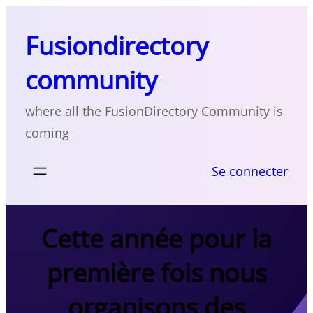
Skip
to
Fusiondirectory
content
community
where all the FusionDirectory Community is
coming
Se connecter
Cette année pour la
première fois nous
organisons des